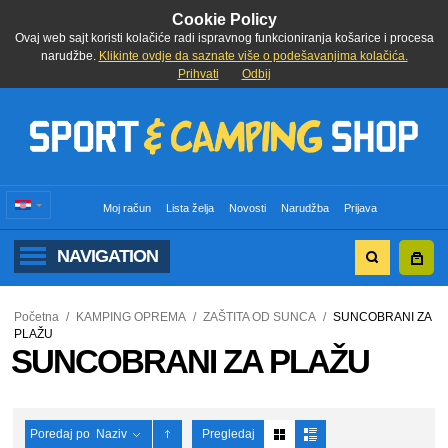
Cookie Policy
Ovaj web sajt koristi kolačiće radi ispravnog funkcioniranja košarice i procesa
narudžbe.
Klikinte ovdje da saznate više o podešavanjima kolačića.
Prihvati
Odbij
Moj račun
Lista želja
Novosti
Narudžba
Prijava
NAVIGATION
Početna
/
KAMPING OPREMA
/
ZAŠTITA OD SUNCA
/
SUNCOBRANI ZA
PLAŽU
SUNCOBRANI ZA PLAŽU
Poredaj po
Naziv
Pregledaj