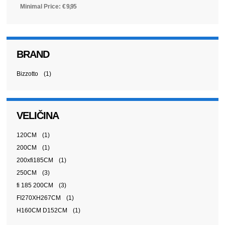
Minimal Price:
€
9,95
BRAND
Bizzotto
(1)
VELIČINA
120CM
(1)
200CM
(1)
200xfi185CM
(1)
250CM
(3)
fi 185 200CM
(3)
FI270XH267CM
(1)
H160CM D152CM
(1)