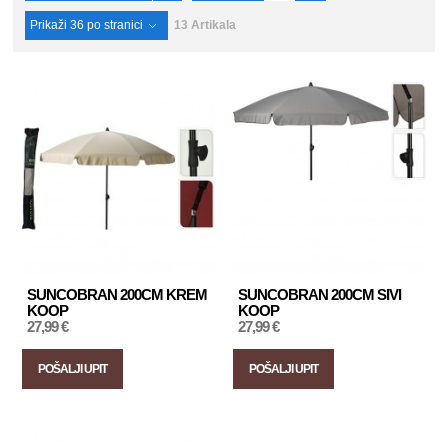
Prikaži
36
po stranici
13 Artikala
SUNCOBRAN 200CM KREM
SUNCOBRAN 200CM SIVI
KOOP
KOOP
27,99 €
27,99 €
POŠALJI UPIT
POŠALJI UPIT