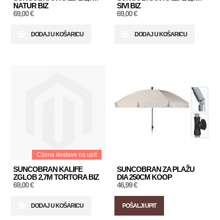
NATUR BIZ
SIVI BIZ
69,00 €
69,00 €
DODAJ U KOŠARICU
DODAJ U KOŠARICU
Cijena dostave na upit
SUNCOBRAN KALIFE
SUNCOBRAN ZA PLAŽU
ZGLOB 2,7M TORTORA BIZ
DIA 250CM KOOP
69,00 €
46,99 €
DODAJ U KOŠARICU
POŠALJI UPIT