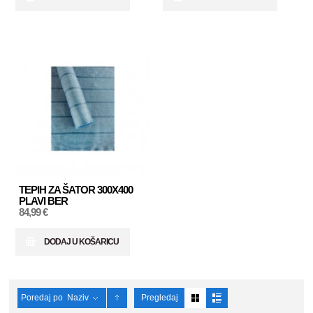
TEPIH ZA ŠATOR 300X400
PLAVI BER
84,99 €
DODAJ U KOŠARICU
Poredaj po
Naziv
Pregledaj