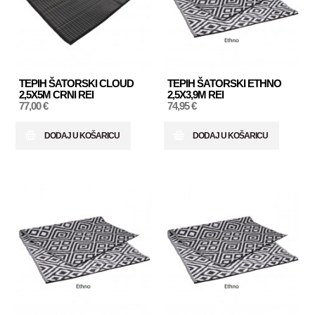
TEPIH ŠATORSKI CLOUD
TEPIH ŠATORSKI ETHNO
2,5X5M CRNI REI
2,5X3,9M REI
77,00 €
74,95 €
DODAJ U KOŠARICU
DODAJ U KOŠARICU