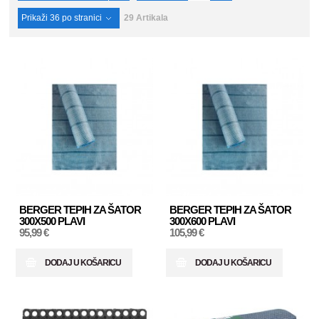
Prikaži
36
po stranici
29 Artikala
BERGER TEPIH ZA ŠATOR
BERGER TEPIH ZA ŠATOR
300X500 PLAVI
300X600 PLAVI
95,99 €
105,99 €
DODAJ U KOŠARICU
DODAJ U KOŠARICU