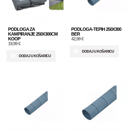
PODLOGA ZA
PODLOGA-TEPIH 250X300
KAMPIRANJE 250X300CM
BER
KOOP
42,99 €
19,99 €
DODAJ U KOŠARICU
DODAJ U KOŠARICU