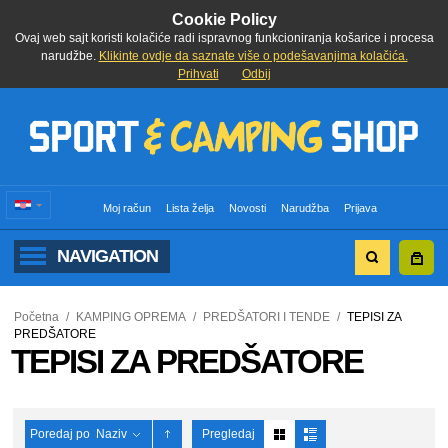
Cookie Policy
Ovaj web sajt koristi kolačiće radi ispravnog funkcioniranja košarice i procesa
narudžbe.
Klikinte ovdje da saznate više o podešavanjima kolačića.
Prihvati
Odbij
Moj račun
Lista želja
Novosti
Narudžba
Prijava
NAVIGATION
Početna
/
KAMPING OPREMA
/
PREDŠATORI I TENDE
/
TEPISI ZA
PREDŠATORE
TEPISI ZA PREDŠATORE
Poredaj po
Naziv
Pregledaj