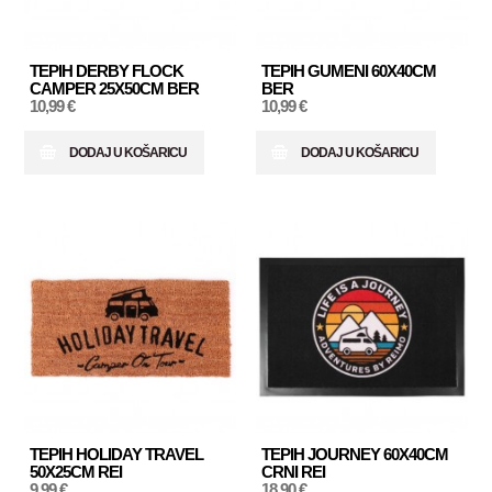
TEPIH DERBY FLOCK
TEPIH GUMENI 60X40CM
CAMPER 25X50CM BER
BER
10,99 €
10,99 €
DODAJ U KOŠARICU
DODAJ U KOŠARICU
TEPIH HOLIDAY TRAVEL
TEPIH JOURNEY 60X40CM
50X25CM REI
CRNI REI
9,99 €
18,90 €