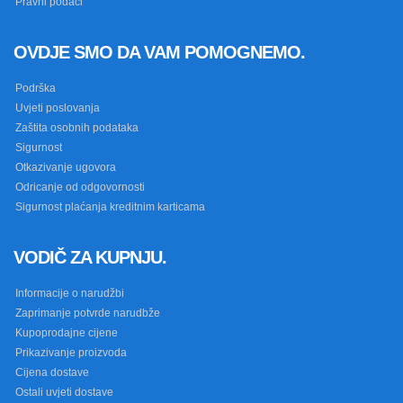
Pravni podaci
OVDJE SMO DA VAM POMOGNEMO.
Podrška
Uvjeti poslovanja
Zaštita osobnih podataka
Sigurnost
Otkazivanje ugovora
Odricanje od odgovornosti
Sigurnost plaćanja kreditnim karticama
VODIČ ZA KUPNJU.
Informacije o narudžbi
Zaprimanje potvrde narudbže
Kupoprodajne cijene
Prikazivanje proizvoda
Cijena dostave
Ostali uvjeti dostave