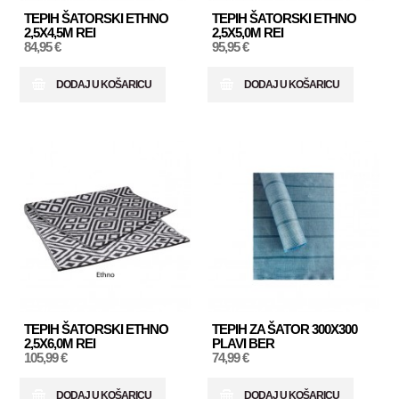
TEPIH ŠATORSKI ETHNO
TEPIH ŠATORSKI ETHNO
2,5X4,5M REI
2,5X5,0M REI
84,95 €
95,95 €
DODAJ U KOŠARICU
DODAJ U KOŠARICU
TEPIH ŠATORSKI ETHNO
TEPIH ZA ŠATOR 300X300
2,5X6,0M REI
PLAVI BER
105,99 €
74,99 €
DODAJ U KOŠARICU
DODAJ U KOŠARICU