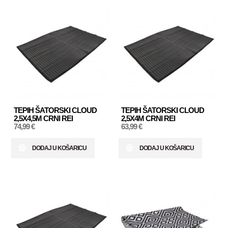
TEPIH ŠATORSKI CLOUD
TEPIH ŠATORSKI CLOUD
2,5X4,5M CRNI REI
2,5X4M CRNI REI
74,99 €
63,99 €
DODAJ U KOŠARICU
DODAJ U KOŠARICU