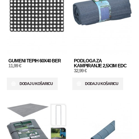
GUMENI TEPIH 60X40 BER
PODLOGA ZA
11,99 €
KAMPIRANJE 2,5X3M EDC
32,99 €
DODAJ U KOŠARICU
DODAJ U KOŠARICU